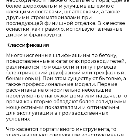
необходимости также открыть его поры, сделав
более шероховатым и улучшив адгезию с
клеящими составами, шпатлёвками, а также
другими стройматериалами при
последующей финишной отделке. В качестве
оснастки, как правило, используют алмазные
диски и франкфурты.
Классификация
Многочисленные шлифмашины по бетону,
представленные в каталогах производителей,
различаются по мощности и типу привода
(электрический двухфазный или трёхфазный,
бензиновый). При этом существуют бытовые, а
также профессиональные модели. Первые
рассчитаны на относительно небольшие
нерегулярные нагрузки дома или на даче, в то
время как вторые обладают более солидными
мощностными показателями и оптимальны
для эксплуатации в производственных
условиях.
Что касается портативного инструмента, то
здесь выделяют следующие конструктивные