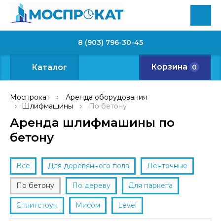
8 (903) 796-30-45
Корзина
Каталог
0
Моспрокат
›
Аренда оборудования
›
Шлифмашины
›
По бетону
Аренда шлифмашины по
бетону
Все
Для деревянного пола
Ленточные
По бетону
По дереву
Для паркета
Сплитстоун
Мисом
Level