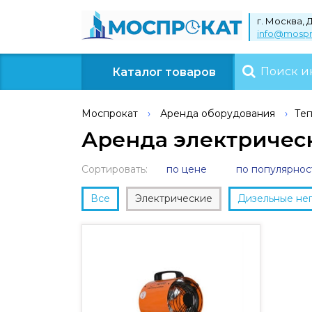
г. Москва, 
info@mosp
Каталог
товаров
Моспрокат
›
Аренда оборудования
›
Те
Аренда электричес
Сортировать:
по цене
по популярнос
Все
Электрические
Дизельные не