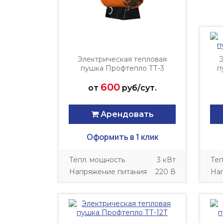
Электрическая тепловая
Э
пушка Профтепло ТТ-3
п
600
от
руб/сут.
Арендовать
Оформить в 1 клик
Тепл. мощность
3 кВт
Теп
Напряжение питания
220 В
На