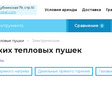
Дубнинская 79, стр.10
Условия аренды
Доставка
Гр
rokat.com
Сравнение
0
пловые пушки
›
Электрические
ких тепловых пушек
ти
прямого нагрева
Дизельные прямого горения
Газовы