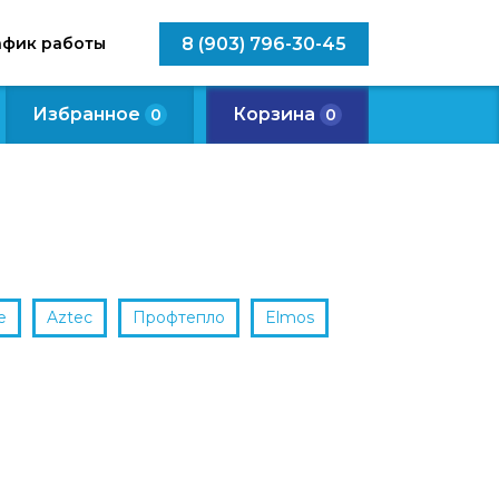
афик работы
8 (903) 796-30-45
Избранное
Корзина
0
0
е
Aztec
Профтепло
Elmos