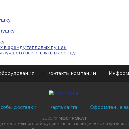
ушку
 пушку
ку
ых в аренду тепловых пушек
 лучшего всего взять в аренду
оборудования
Контакты компании
Информ
собы доставки
Карта сайта
Оформление за
2020 ©
МОСПРОКАТ
а строительного оборудования для юридических и физическ