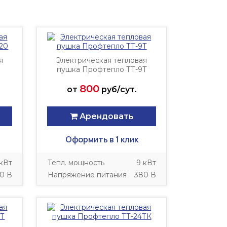
я
Электрическая тепловая
пушка Профтепло ТТ-9Т
800
от
руб/сут.
Арендовать
Оформить в 1 клик
 кВт
Тепл. мощность
9 кВт
0 В
Напряжение питания
380 В