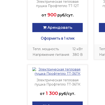
Электрическая тепловая
Э
пушка Профтепло ТТ-12Т
п
900
от
руб/сут.
Арендовать
Оформить в 1 клик
Тепл. мощность
12 кВт
Теп
Напряжение питания
380 В
На
Электрическая тепловая
пушка Профтепло ТТ-36ТК
1 300
от
руб/сут.