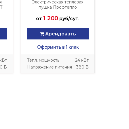
я
Электрическая тепловая
8Т
пушка Профтепло
ТТ-24ТК
1 200
от
руб/сут.
Арендовать
Оформить в 1 клик
 кВт
Тепл. мощность
24 кВт
0 В
Напряжение питания
380 В