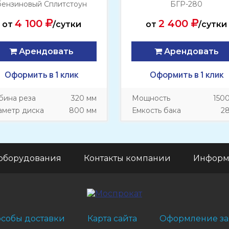
бензиновый Сплитстоун
БГР-280
CS3213
4 100
2 400
от
/сутки
от
/сутки
Арендовать
Арендовать
Оформить в 1 клик
Оформить в 1 клик
бина реза
320 мм
Мощность
150
аметр диска
800 мм
Емкость бака
2
оборудования
Контакты компании
Информ
собы доставки
Карта сайта
Оформление за