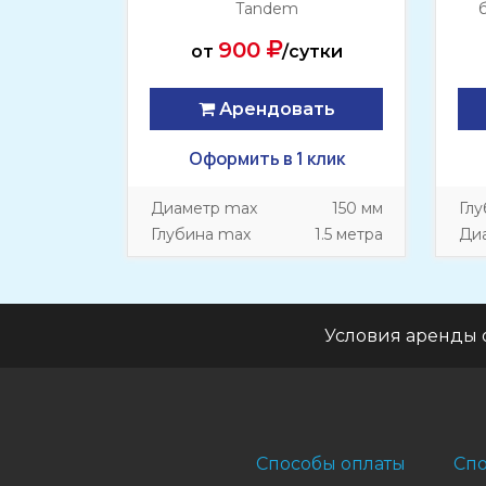
Tandem
900
от
/сутки
Арендовать
Оформить в 1 клик
Диаметр max
150 мм
Глу
Глубина max
1.5 метра
Ди
Условия аренды 
Способы оплаты
Спо