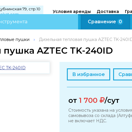
Дубнинская 79, стр.10
Условия аренды
Доставка
Гр
rokat.com
Сравнение
0
пловые пушки
›
Дизельная тепловая пушка AZTEC TK-240I
 пушка AZTEC TK-240ID
В избранное
Срав
от
1 700
/сут
Стоимость указана на услови
самовывоза со склада (Алтуфь
не включает НДС.