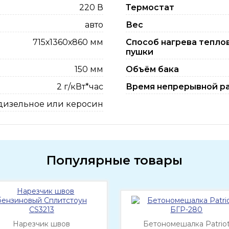
220 В
Термостат
авто
Вес
715х1360х860 мм
Способ нагрева тепло
пушки
150 мм
Объём бака
2 г/кВт*час
Время непрерывной р
дизельное или керосин
Популярные товары
Нарезчик швов
Бетономешалка Patrio