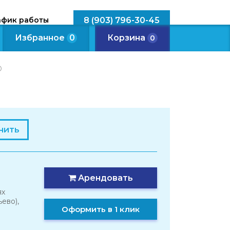
афик работы
8 (903) 796-30-45
Избранное
0
Корзина
0
D
нить
Арендовать
ях
ево),
Оформить в 1 клик