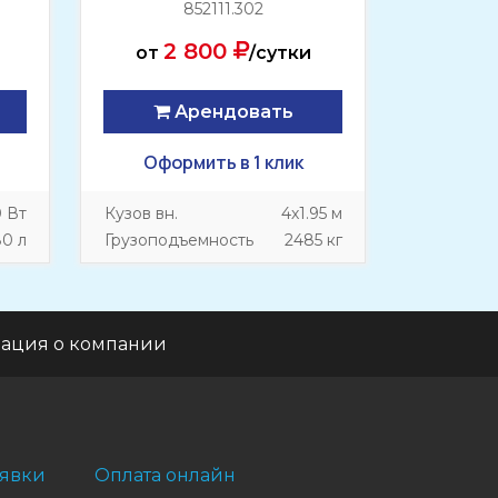
852111.302
2 800
от
/сутки
Арендовать
Оформить в 1 клик
0 Вт
Кузов вн.
4х1.95 м
80 л
Грузоподъемность
2485 кг
ация о компании
явки
Оплата онлайн