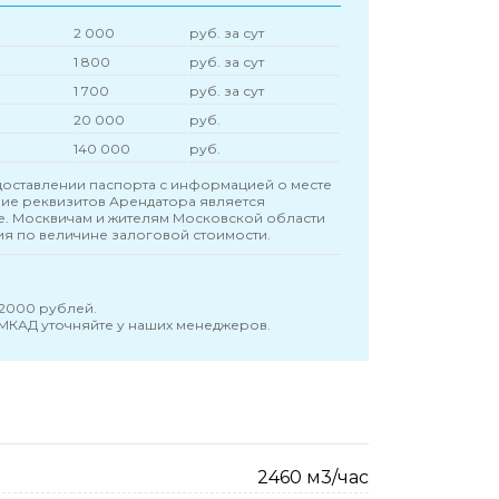
2 000
руб. за сут
1 800
руб. за сут
1 700
руб. за сут
20 000
руб.
140 000
руб.
оставлении паспорта с информацией о месте
чие реквизитов Арендатора является
е. Москвичам и жителям Московской области
ия по величине залоговой стоимости.
 2000 рублей.
 МКАД уточняйте у наших менеджеров.
2460 м3/час