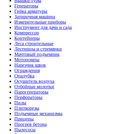
Гибка арматуры
Затирочная машина
Измерительные приборы
Инструмент для дачи и сада
Компрессор
Контейнеры
Леса строительные
Лестницы и стремянки
Мачтовый подъемник
Мотопомпы
Нарезчик швов
Ограждения
Опалубка
Осушитель воздуха
Отбойные молотки
Парогенераторы
Перфораторы
Пилы
Плиткорезы
Подъемные механизмы
Прицепы
Прогрев бетона
Пылесосы
Резчики кровли
Сантехнический инструмент