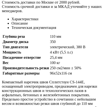
менеджеров.
Характеристики
Описание
Техническая документация
Глубина реза
110 мм
Диаметр диска
350
Тип двигателя
электрический, 380 В
Мощность
4 кВт (5,5 л.с)
Посадочное отверстие
25,4 мм
Вес
100 кг
Производительность резки
250 см2/мин ± 50%
Габаритные размеры
96х52х116 см
Компактный нарезчик швов Сплитстоун CS-144E,
оснащенный электроприводом, предназначен для нарезки
конструкционных швов и технологических пазов в
асфальтных, бетонных и железобетонных покрытиях.
Предельно простое устройство в сочетании с небольшим
весом и возможностью резки швов глубиной до 110 мм
позволяет использовать резчик швов для выполнения работ на
различных объектах при необходимости частой