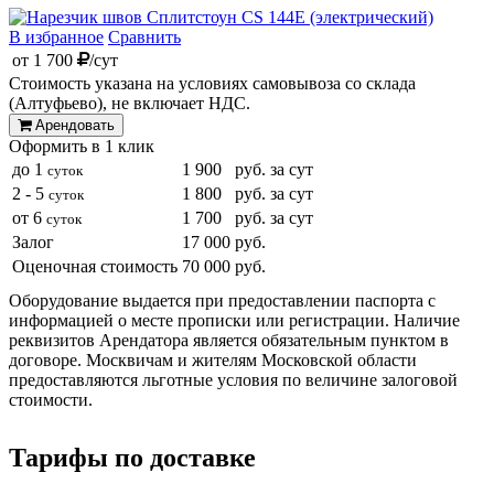
от
1 700
/сут
Стоимость указана на условиях самовывоза со склада
(Алтуфьево), не включает НДС.
Арендовать
Оформить в 1 клик
до 1
1 900
руб. за сут
суток
2 - 5
1 800
руб. за сут
суток
от 6
1 700
руб. за сут
суток
Залог
17 000
руб.
Оценочная стоимость
70 000
руб.
Оборудование выдается при предоставлении паспорта с
информацией о месте прописки или регистрации. Наличие
реквизитов Арендатора является обязательным пунктом в
договоре. Москвичам и жителям Московской области
предоставляются льготные условия по величине залоговой
стоимости.
Тарифы по доставке
Стоимость доставки по Москве от 2000 рублей.
Стоимость срочной доставки и за МКАД уточняйте у наших