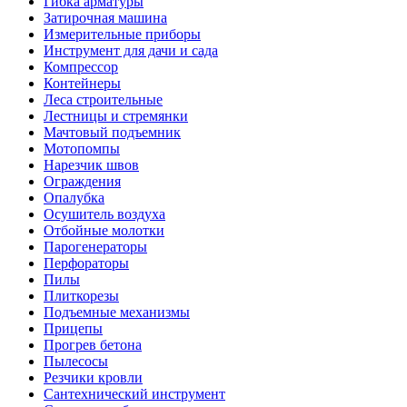
Гибка арматуры
Затирочная машина
Измерительные приборы
Инструмент для дачи и сада
Компрессор
Контейнеры
Леса строительные
Лестницы и стремянки
Мачтовый подъемник
Мотопомпы
Нарезчик швов
Ограждения
Опалубка
Осушитель воздуха
Отбойные молотки
Парогенераторы
Перфораторы
Пилы
Плиткорезы
Подъемные механизмы
Прицепы
Прогрев бетона
Пылесосы
Резчики кровли
Сантехнический инструмент