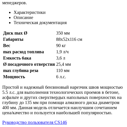
менеджеров.
Характеристики
Описание
Техническая документация
Диск max Ø
350 мм
Габариты
88х52х116 см
Вес
90 кг
max расход топлива
1,9 л/ч
Емкость бака
3,6 л
Ø посадочного отверстия
25,4 мм
max глубина реза
110 мм
Мощность
6 л.с.
Простой и надежный бензиновый нарезчик швов мощностью
5.5 л.с. для выполнения технологических проемов в бетоне,
асфальте и других сверхтвердых напольных поверхностях на
глубину до 135 мм при помощи алмазного диска диаметром
400 мм. Данная модель отличается наилучшим сочетанием
цена/качество и пользуется наибольшей популярностью.
Руководство пользователя CS146