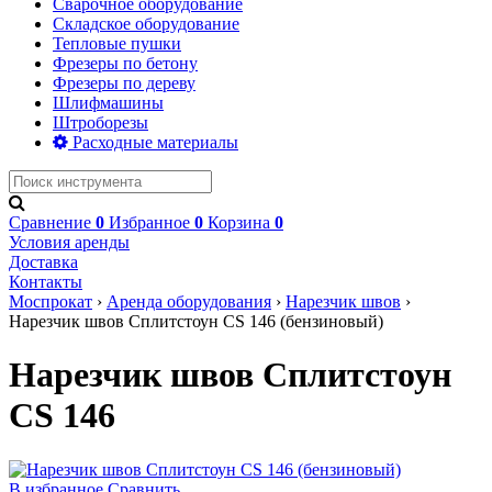
Сварочное оборудование
Складское оборудование
Тепловые пушки
Фрезеры по бетону
Фрезеры по дереву
Шлифмашины
Штроборезы
Расходные материалы
Сравнение
0
Избранное
0
Корзина
0
Условия аренды
Доставка
Контакты
Моспрокат
›
Аренда оборудования
›
Нарезчик швов
›
Нарезчик швов Сплитстоун CS 146 (бензиновый)
Нарезчик швов Сплитстоун
CS 146
В избранное
Сравнить