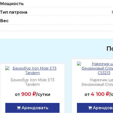
Мощность
Тип патрона
Вес
П
Бензобур Iron Mole E73
Нарезчик ш
Tandem
бензиновый Спл
CS3213
900
4 100
от
/сутки
от
/
Арендовать
Арендов