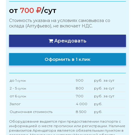
от
700
/сут
Стоимость указана на условиях самовывоза со
склада (Алтуфьево), не включает НДС.
Арендовать
Оформить в 1 клик
до 1
900
руб. за сут
суток
2 - 5
800
руб. за сут
суток
от 6
700
руб. за сут
суток
Залог
4 000
руб.
Оценочная стоимость
8 500
руб.
Оборудование выдается при предоставлении паспорта с
информацией о месте прописки или регистрации. Наличие
реквизитов Арендатора является обязательным пунктом в
договоре. Москвичам и жителям Московской области